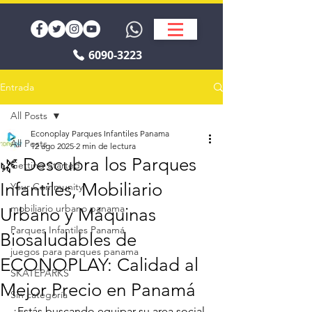
6090-3223
Entrada
All Posts
Econoplay Parques Infantiles Panama
All Posts
12 ago 2025
2 min de lectura
🌿 Descubra los Parques
Getting Started
Infantiles, Mobiliario
Your Community
mobiliario urbano panama
Urbano y Máquinas
Parques Infantiles Panamá
Biosaludables de
juegos para parques panama
ECONOPLAY: Calidad al
SKATEPARKS
Mejor Precio en Panamá
Sin categoría
¿Estás buscando equipar su area social 