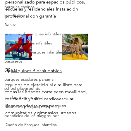
personalizado para espacios públicos, 
parques caninos
escuelas y residenciales Instalación 
beneficios
profesional con garantía
Benito
selección de parques infantiles
guia de parques infantiles
beneficios de parques infantiles
basureros
bancas
🏋️ 
Máquinas Biosaludables
parques escolares panama
Equipos de ejercicio al aire libre para 
school playgrounds
todas las edades Fortalecen movilidad, 
calidad de parques
resistencia y salud cardiovascular 
Recomendadas para parques 
diseño de parques infantiles
comunitarios y gimnasios urbanos
beneficios de los playgrounds
Diseño de Parques Infantiles