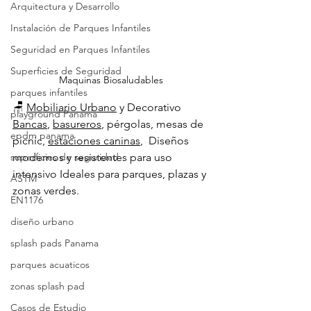
Arquitectura y Desarrollo
Instalación de Parques Infantiles
Seguridad en Parques Infantiles
Superficies de Seguridad
Maquinas Biosaludables
parques infantiles
🪑 
Mobiliario Urbano
 y Decorativo
playground Panama
Bancas
, 
basureros
, pérgolas, mesas de 
epdm panama
picnic, 
estaciones caninas
,  Diseños 
superficies de seguridad
modernos y resistentes para uso 
intensivo Ideales para parques, plazas y 
ASTM
zonas verdes.
EN1176
diseño urbano
splash pads Panama
parques acuaticos
zonas splash pad
Casos de Estudio