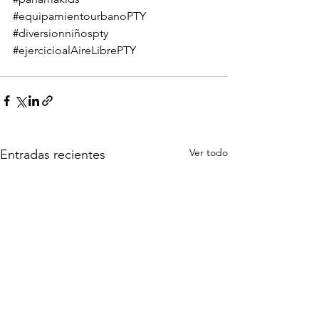
#equipamientourbanoPTY
#diversionniñospty
#ejercicioalAireLibrePTY
Ver todo
Entradas recientes