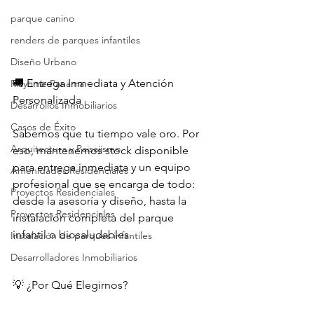
parque canino
renders de parques infantiles
Diseño Urbano
🚚 Entrega Inmediata y Atención 
Playtime Panama
Personalizada
Desarrollos Inmobiliarios
Casos de Éxito
Sabemos que tu tiempo vale oro. Por 
Arquitectura y Paisajismo
eso, mantenemos stock disponible 
para entrega inmediata y un equipo 
Amenidades Residenciales
profesional que se encarga de todo: 
Proyectos Residenciales
desde la asesoría y diseño, hasta la 
Proyectos Residenciales
instalación completa del parque 
infantil o biosaludables.
Instalación de parques infantiles
Desarrolladores Inmobiliarios
💡 ¿Por Qué Elegirnos?