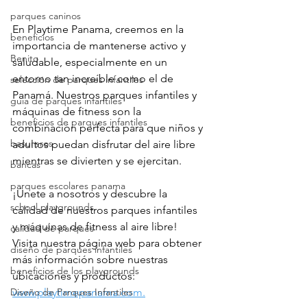
parques caninos
En Playtime Panama, creemos en la 
beneficios
importancia de mantenerse activo y 
Benito
saludable, especialmente en un 
entorno tan increíble como el de 
selección de parques infantiles
Panamá. Nuestros parques infantiles y 
guia de parques infantiles
máquinas de fitness son la 
beneficios de parques infantiles
combinación perfecta para que niños y 
basureros
adultos puedan disfrutar del aire libre 
mientras se divierten y se ejercitan.
bancas
parques escolares panama
¡Únete a nosotros y descubre la 
school playgrounds
calidad de nuestros parques infantiles 
y máquinas de fitness al aire libre! 
calidad de parques
Visita nuestra página web para obtener 
diseño de parques infantiles
más información sobre nuestras 
beneficios de los playgrounds
ubicaciones y productos: 
Diseño de Parques Infantiles
www.playtimepanama.com.