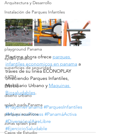
Arquitectura y Desarrollo
Instalación de Parques Infantiles
Seguridad en Parques Infantiles
Superficies de Seguridad
parques infantiles
playground Panama
Playtime ahora ofrece 
parques 
epdm panama
infantiles economicos en panama
 a 
superficies de seguridad
traves de su linea ECONOPLAY 
ASTM
ofreciendo Parques Infantiles, 
Mobiliario Urbano y 
Maquinas 
EN1176
Biosaludables
.
diseño urbano
splash pads Panama
#PlaytimePanama
#ParquesInfantiles
parques acuaticos
#MáquinasFitness
#PanamáActiva
#DiversiónalAireLibre
zonas splash pad
#EjercicioSaludable
Casos de Estudio