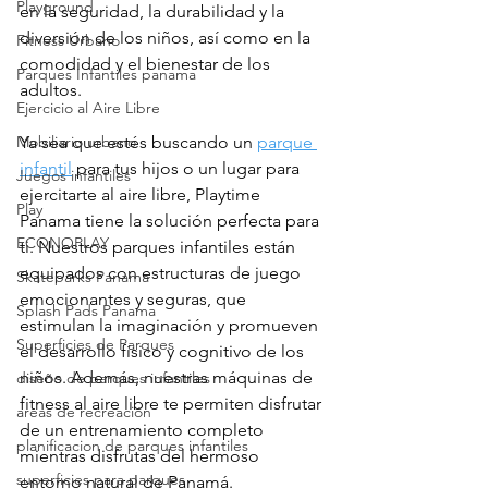
Playground
en la seguridad, la durabilidad y la 
diversión de los niños, así como en la 
Fitness Urbano
comodidad y el bienestar de los 
Parques Infantiles panama
adultos.
Ejercicio al Aire Libre
Mobiliario urbano
Ya sea que estés buscando un 
parque 
infantil
 para tus hijos o un lugar para 
Juegos infantiles
ejercitarte al aire libre, Playtime 
Play
Panama tiene la solución perfecta para 
ECONOPLAY
ti. Nuestros parques infantiles están 
equipados con estructuras de juego 
Skateparks Panama
emocionantes y seguras, que 
Splash Pads Panama
estimulan la imaginación y promueven 
Superficies de Parques
el desarrollo físico y cognitivo de los 
niños. Además, nuestras máquinas de 
diseño de parques infantiles
fitness al aire libre te permiten disfrutar 
areas de recreación
de un entrenamiento completo 
planificacion de parques infantiles
mientras disfrutas del hermoso 
superficies para parques
entorno natural de Panamá.