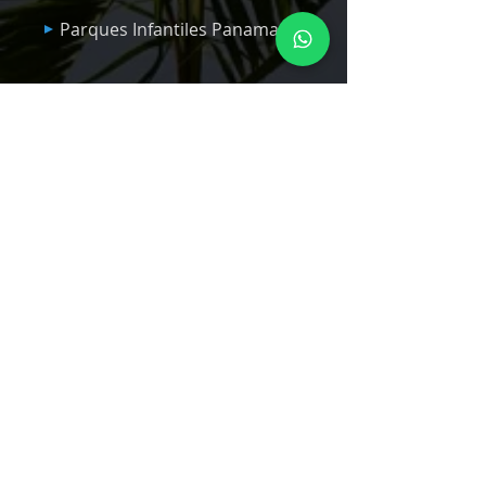
Parques Infantiles Panama
Quick Links
Nosotros
Servicios
Productos
Blog
Econoplay