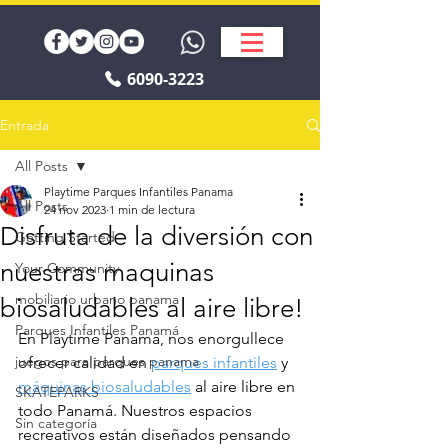
6090-3223
Entrada
All Posts
Playtime Parques Infantiles Panama
All Posts
24 nov 2023
1 min de lectura
Disfruta de la diversión con
Getting Started
nuestras maquinas
Your Community
mobiliario urbano panama
biosaludables al aire libre!
Parques Infantiles Panamá
En Playtime Panama, nos enorgullece 
juegos para parques panama
ofrecer calidad en 
parques infantiles
 y 
máquinas biosaludables
 al aire libre en 
SKATEPARKS
todo Panamá. Nuestros espacios 
Sin categoría
recreativos están diseñados pensando 