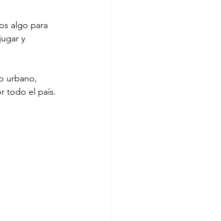
s algo para 
aninos
beneficios
ugar y 
fantiles
basureros
r todo el país.