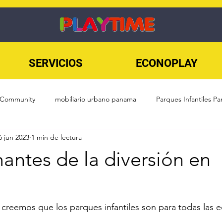
SERVICIOS
ECONOPLAY
 Community
mobiliario urbano panama
Parques Infantiles P
6 jun 2023
1 min de lectura
SKATEPARKS
Sin categoría
Playground
Fitness Urban
antes de la diversión en
rcicio al Aire Libre
Mobiliario urbano
Juegos infantiles
creemos que los parques infantiles son para todas las e
ds Panama
Superficies de Parques
diseño de parques infanti