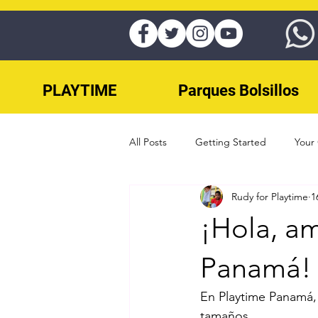
PLAYTIME
Parques Bolsillos
All Posts
Getting Started
Your
Rudy for Playtime
1
juegos para parques panama
¡Hola, am
Parques Infantiles panama
Eje
Panamá!
En Playtime Panamá, 
Skateparks Panama
Splash Pa
tamaños. 