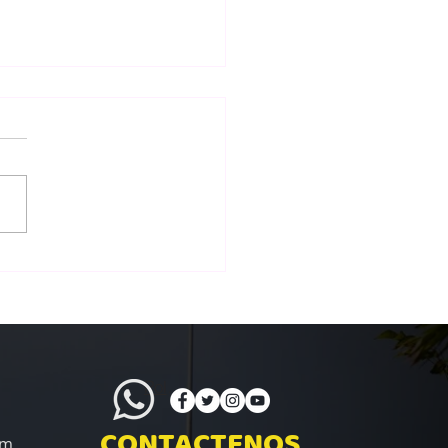
ño e Instalación de
ues Infantiles en Panamá:
Render a la Ejecución
Policita
CONTACTENOS
om