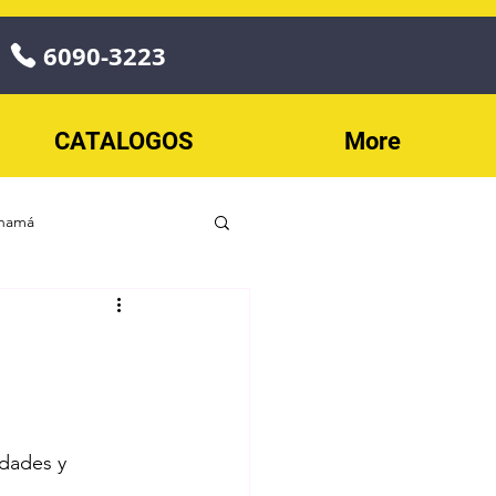
6090-3223
CATALOGOS
More
anamá
o
Play
ECONOPLAY
dades y 
les