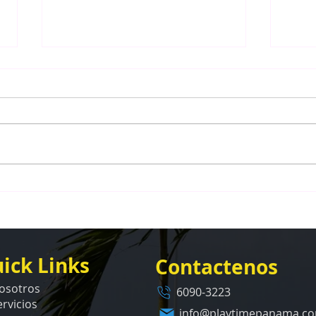
Caso de Éxito: Ocean Reef
Dise
Islands Panamá — Diseño e
Parq
Instalación de un Parque
Del 
Infantil Premium
Real
ick Links
Contactenos
osotros
6090-3223
ervicios
info@playtimepanama.c