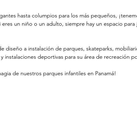
antes hasta columpios para los más pequeños, ¡tenemo
ion de parques infantiles
superficies para parques
parques c
 eres un niño o un adulto, siempre hay un espacio para j
fantiles
guia de parques infantiles
beneficios de parques in
y instalaciones deportivas para su área de recreación po
magia de nuestros parques infantiles en Panamá! 