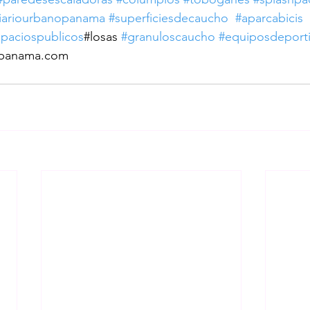
iariourbanopanama
#superficiesdecaucho
#aparcabicis
paciospublicos
#losas 
#granuloscaucho
#equiposdeport
epanama.com 