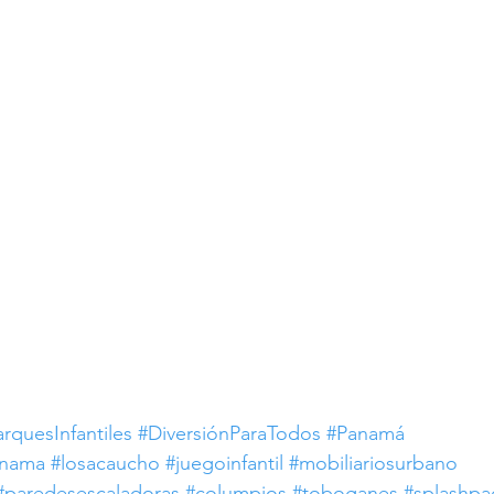
rquesInfantiles
#DiversiónParaTodos
#Panamá
anama
#losacaucho
#juegoinfantil
#mobiliariosurbano
#paredesescaladoras
#columpios
#toboganes
#splashpa