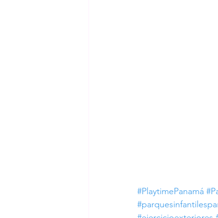
#PlaytimePanamá
#Pa
#parquesinfantilesp
#ejercicioexteriores