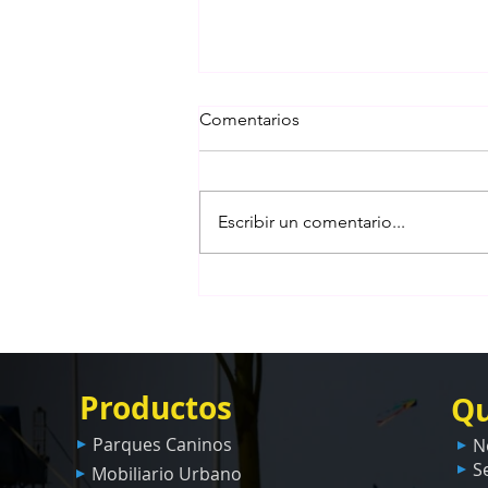
Comentarios
Escribir un comentario...
Parque Infantil Premium en
Laguna Buenaventura | Caso
de Éxito de Grupo VerdeAzul
y Playtime Panamá
Productos
Qu
Parques Caninos
N
S
Mobiliario Urbano