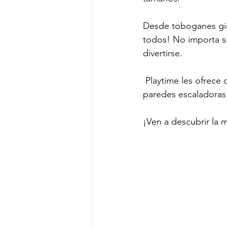
Desde toboganes gig
areas de recreación
planificac
todos! No importa si
divertirse. 
Benito
selección de parques in
 Playtime les ofrece de diseño a instalación de parques, skateparks, mobiliario urbano, 
paredes escaladoras 
bancas
¡Ven a descubrir la 