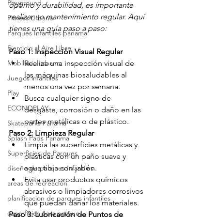
Playground
óptimo y durabilidad, es importante 
realizar un mantenimiento regular. Aquí 
Fitness Urbano
tienes una guía paso a paso:
Parques Infantiles panama
Ejercicio al Aire Libre
Paso 1: Inspección Visual Regular
Mobiliario urbano
Realiza una inspección visual de 
las máquinas biosaludables al 
Juegos infantiles
menos una vez por semana.
Play
Busca cualquier signo de 
ECONOPLAY
desgaste, corrosión o daño en las 
partes metálicas o de plástico.
Skateparks Panama
Paso 2: Limpieza Regular
Splash Pads Panama
Limpia las superficies metálicas y 
Superficies de Parques
plásticas con un paño suave y 
agua tibia con jabón.
diseño de parques infantiles
Evita usar productos químicos 
areas de recreación
abrasivos o limpiadores corrosivos 
planificacion de parques infantiles
que puedan dañar los materiales.
superficies para parques
Paso 3: Lubricación de Puntos de 