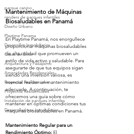
parque canino
Mantenimiento de Máquinas 
renders de parques infantiles
Biosaludables en Panamá
Diseño Urbano
Playtime Panama
En Playtime Panamá, nos enorgullece 
Desarrollos Inmobiliarios
proporcionar máquinas biosaludables 
de alta calidad que promueven un 
Casos de Éxito
estilo de vida activo y saludable. Para 
Arquitectura y Paisajismo
asegurarte de que tus equipos sigan 
Amenidades Residenciales
siendo una inversión valiosa, es 
Proyectos Residenciales
esencial realizar un mantenimiento 
adecuado. A continuación, te 
Proyectos Residenciales
ofrecemos una guía sobre cómo 
Instalación de parques infantiles
mantener en óptimas condiciones tus 
Desarrolladores Inmobiliarios
máquinas biosaludables en Panamá.
Mantenimiento Regular para un 
Rendimiento Óptimo:
 El 