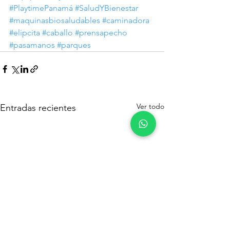
#PlaytimePanamá
#SaludYBienestar
#maquinasbiosaludables
#caminadora
#elipcita
#caballo
#prensapecho
#pasamanos
#parques
Ver todo
Entradas recientes