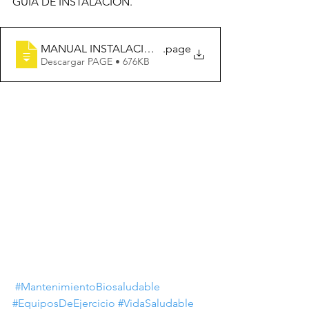
GUIA DE INSTALACION.
MANUAL INSTALACION MANTENIMIENTO Y GARANTI
.page
Descargar PAGE • 676KB
#MantenimientoBiosaludable
#EquiposDeEjercicio
#VidaSaludable