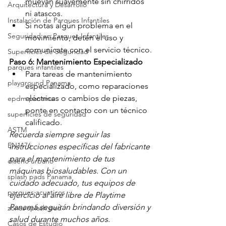
muevan suavemente sin chirridos 
Arquitectura y Desarrollo
ni atascos.
Instalación de Parques Infantiles
Si notas algún problema en el 
Seguridad en Parques Infantiles
movimiento, detén el uso y 
comunícate con el servicio técnico.
Superficies de Seguridad
Paso 6: Mantenimiento Especializado
parques infantiles
Para tareas de mantenimiento 
playground Panama
especializado, como reparaciones 
eléctricas o cambios de piezas, 
epdm panama
ponte en contacto con un técnico 
superficies de seguridad
calificado.
ASTM
Recuerda siempre seguir las 
EN1176
instrucciones específicas del fabricante 
para el mantenimiento de tus 
diseño urbano
máquinas biosaludables. Con un 
splash pads Panama
cuidado adecuado, tus equipos de 
parques acuaticos
ejercicio al aire libre de Playtime 
Panamá seguirán brindando diversión y 
zonas splash pad
salud durante muchos años.
Casos de Estudio