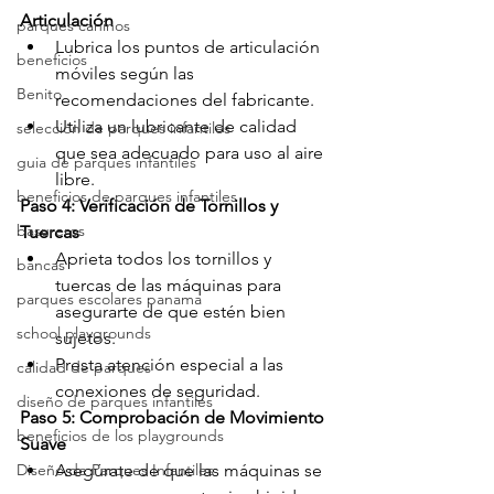
Articulación
parques caninos
Lubrica los puntos de articulación 
beneficios
móviles según las 
Benito
recomendaciones del fabricante.
Utiliza un lubricante de calidad 
selección de parques infantiles
que sea adecuado para uso al aire 
guia de parques infantiles
libre.
beneficios de parques infantiles
Paso 4: Verificación de Tornillos y 
basureros
Tuercas
Aprieta todos los tornillos y 
bancas
tuercas de las máquinas para 
parques escolares panama
asegurarte de que estén bien 
school playgrounds
sujetos.
Presta atención especial a las 
calidad de parques
conexiones de seguridad.
diseño de parques infantiles
Paso 5: Comprobación de Movimiento 
beneficios de los playgrounds
Suave
Diseño de Parques Infantiles
Asegúrate de que las máquinas se 