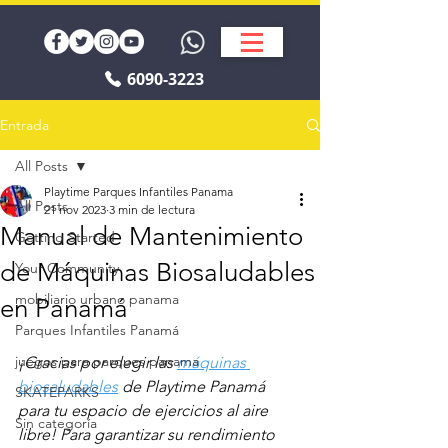
6090-3223
Entrada
All Posts
Playtime Parques Infantiles Panama
All Posts
21 nov 2023
3 min de lectura
Manual de Mantenimiento
Getting Started
de Máquinas Biosaludables
Your Community
mobiliario urbano panama
en Panamá
Parques Infantiles Panamá
juegos para parques panama
¡Gracias por elegir las 
máquinas 
biosaludables
 de Playtime Panamá 
SKATEPARKS
para tu espacio de ejercicios al aire 
Sin categoría
libre! Para garantizar su rendimiento 