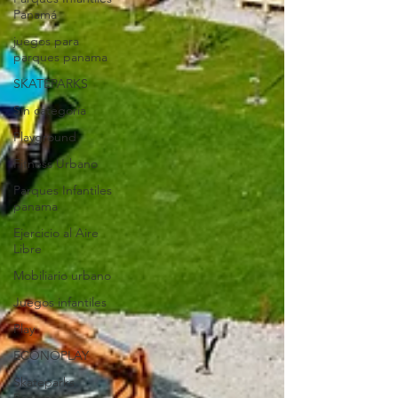
Panamá
juegos para
parques panama
SKATEPARKS
Sin categoría
Playground
Fitness Urbano
Parques Infantiles
panama
Ejercicio al Aire
Libre
Mobiliario urbano
Juegos infantiles
Play
ECONOPLAY
Skateparks