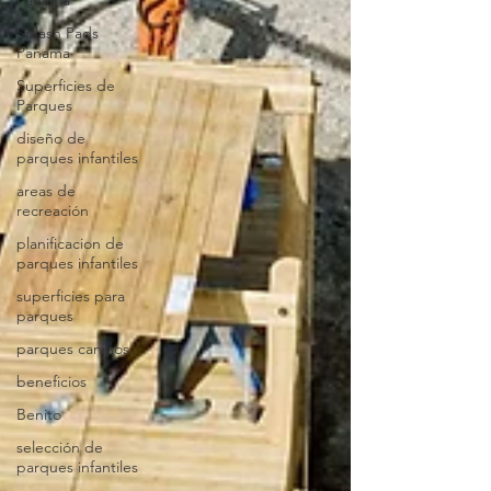
Panama
Splash Pads
Panama
Superficies de
Parques
diseño de
parques infantiles
areas de
recreación
planificacion de
parques infantiles
superficies para
parques
parques caninos
beneficios
Benito
selección de
parques infantiles