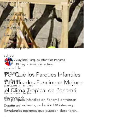
guia de parques
infantiles
beneficios de
parques infantiles
basureros
bancas
parques
escolares panama
school
playgrounds
calidad de
Playtime Parques Infantiles Panama
parques
19 may
4 min de lectura
diseño de
Por Qué los Parques Infantiles
parques infantiles
Certificados Funcionan Mejor en
beneficios de los
playgrounds
el Clima Tropical de Panamá
Diseño de
Los parques infantiles en Panamá enfrentan
Parques Infantiles
humedad extrema, radiación UV intensa y