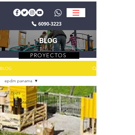
6090-3223
BLOG
PROYECTOS
BLOG
epdm panama
All Posts
Getting Started
Your Community
mobiliario urbano
panama
Parques Infantiles