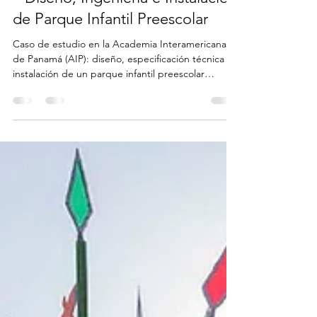
Case Study: Academia
Interamericana de Panamá (AIP)
– Diseño, Ingeniería e Instalación
de Parque Infantil Preescolar
Caso de estudio en la Academia Interamericana
de Panamá (AIP): diseño, especificación técnica e
instalación de un parque infantil preescolar
desarrollado junto a arquitectos, incorporando
equipos certificados, cálculo de áreas de
seguridad, excavaciones, fundaciones y superficies
de impacto con shock pads bajo grama sintética.
Un enfoque integral que posiciona a Playtime
Panamá como referente para arquitectos y
desarrolladores.