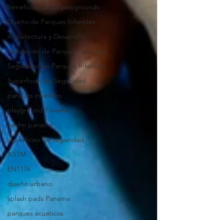
beneficios de los playgrounds
Diseño de Parques Infantiles
Arquitectura y Desarrollo
Instalación de Parques Infantiles
Seguridad en Parques Infantiles
Superficies de Seguridad
parques infantiles
playground Panama
epdm panama
superficies de seguridad
ASTM
EN1176
diseño urbano
splash pads Panama
parques acuaticos