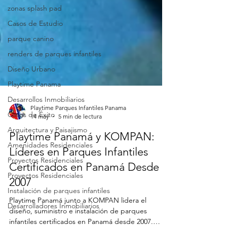
zonas splash pad
Casos de Estudio
parque canino
renders de parques infantiles
Diseño Urbano
Playtime Panama
Desarrollos Inmobiliarios
Casos de Éxito
Playtime Parques Infantiles Panama
Arquitectura y Paisajismo
14 may
5 min de lectura
Amenidades Residenciales
Playtime Panamá y KOMPAN:
Proyectos Residenciales
Líderes en Parques Infantiles
Proyectos Residenciales
Certificados en Panamá Desde
Instalación de parques infantiles
2007
Desarrolladores Inmobiliarios
Playtime Panamá junto a KOMPAN lidera el