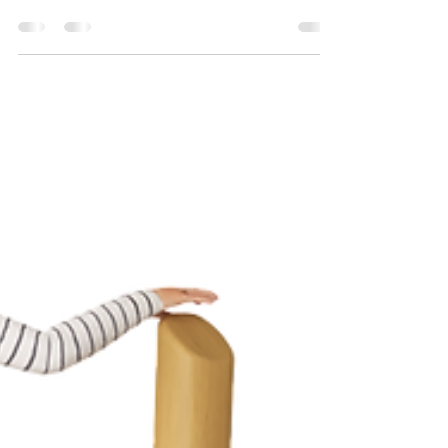
diseño, suministro e instalación de parques
infantiles certificados en Panamá desde 2007.
Descubre cómo hemos transformado proyectos
icónicos como Ocean Reef, Buenaventura, Bijao y
prestigiosas escuelas privadas con playgrounds
seguros, innovadores y diseñados para el clima
tropical.