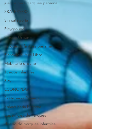
juegos para parques panama
SKATEPARKS
Sin categoría
Playground
Fitness Urbano
Parques Infantiles panama
Ejercicio al Aire Libre
Mobiliario urbano
Juegos infantiles
Play
ECONOPLAY
Skateparks Panama
Splash Pads Panama
Superficies de Parques
diseño de parques infantiles