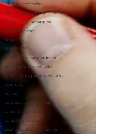
areas de recreación
planificacion de parques infantiles
superficies para parques
parques caninos
beneficios
Benito
selección de parques infantiles
guia de parques infantiles
beneficios de parques infantiles
basureros
bancas
parques escolares panama
school playgrounds
calidad de parques
diseño de parques infantiles