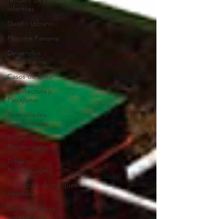
renders de parques
infantiles
Diseño Urbano
Playtime Panama
Desarrollos
Inmobiliarios
Casos de Éxito
Arquitectura y
Paisajismo
Amenidades
Residenciales
Proyectos
Residenciales
Proyectos
Residenciales
Instalación de parques
infantiles
Desarrolladores
Inmobiliarios