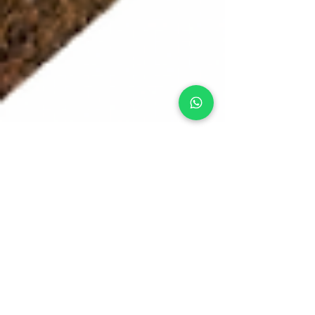
Playtime Parques Infantiles Panama
29 may
4 min de lectura
Consideraciones Clave para
Construir un Splash Pad en
Panamá
Descubre las consideraciones más importantes
para diseñar y construir un splash pad en Panamá.