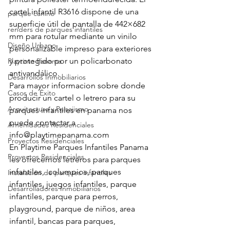
cartel infantil R3616 dispone de una 
parque canino
superficie útil de pantalla de 442×682 
renders de parques infantiles
mm para rotular mediante un vinilo 
Diseño Urbano
personalizable impreso para exteriores 
y protegido por un policarbonato 
Playtime Panama
antivandálico.
Desarrollos Inmobiliarios
Para mayor informacion sobre donde 
Casos de Éxito
producir un cartel o letrero para su 
Arquitectura y Paisajismo
parques infantiles en panama nos 
puede contactar a 
Amenidades Residenciales
info@playtimepanama.com
Proyectos Residenciales
En Playtime Parques Infantiles Panama 
Proyectos Residenciales
les ofrecemos letreros para parques 
infantiles,  columpios, parques 
Instalación de parques infantiles
infantiles, juegos infantiles, parque 
Desarrolladores Inmobiliarios
infantiles, parque para perros, 
playground, parque de niños, area 
infantil, bancas para parques, 