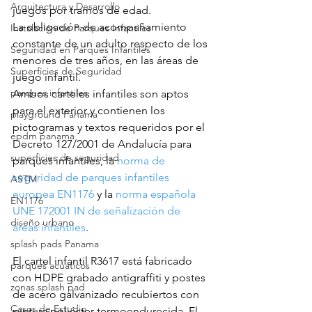
Arquitectura y Desarrollo
juegos por tramos de edad.
La obligación de acompañamiento 
Instalación de Parques Infantiles
constante de un adulto respecto de los 
Seguridad en Parques Infantiles
menores de tres años, en las áreas de 
Superficies de Seguridad
juego infantil.
parques infantiles
Ambos carteles infantiles son aptos 
para el exterior y contienen los 
playground Panama
pictogramas y textos requeridos por el 
epdm panama
Decreto 127/2001 de Andalucía para 
superficies de seguridad
parques infantiles, la 
norma de 
seguridad de parques infantiles 
ASTM
europea EN1176
 y la 
norma española 
EN1176
UNE 172001 IN de señalización de 
diseño urbano
áreas infantiles
. 
splash pads Panama
El cartel infantil R3617 está fabricado 
parques acuaticos
con HDPE grabado antigraffiti y postes 
zonas splash pad
de acero galvanizado recubiertos con 
Casos de Estudio
pintura poliéster termoendurecida. El 