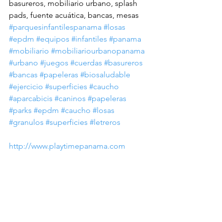
basureros, mobiliario urbano, splash 
pads, fuente acuática, bancas, mesas 
#parquesinfantilespanama
#losas
#epdm
#equipos
#infantiles
#panama
#mobiliario
#mobiliariourbanopanama
#urbano
#juegos
#cuerdas
#basureros
#bancas
#papeleras
#biosaludable
#ejercicio
#superficies
#caucho
#aparcabicis
#caninos
#papeleras
#parks
#epdm
#caucho
#losas
#granulos
#superficies
#letreros
http://www.playtimepanama.com