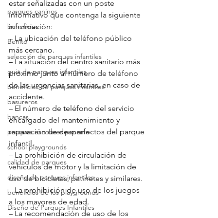
estar señalizadas con un poste 
parques caninos
informativo que contenga la siguiente 
beneficios
información:
– La ubicación del teléfono público 
Benito
más cercano.
selección de parques infantiles
– La situación del centro sanitario más 
guia de parques infantiles
próximo junto al número de teléfono 
de las urgencias sanitarias, en caso de 
beneficios de parques infantiles
accidente.
basureros
– El número de teléfono del servicio 
bancas
encargado del mantenimiento y 
reparación de desperfectos del parque 
parques escolares panama
infantil.
school playgrounds
– La prohibición de circulación de 
calidad de parques
vehículos de motor y la limitación de 
diseño de parques infantiles
uso de bicicletas, patinetes y similares.
– La prohibición de uso de los juegos 
beneficios de los playgrounds
a los mayores de edad.
Diseño de Parques Infantiles
– La recomendación de uso de los 