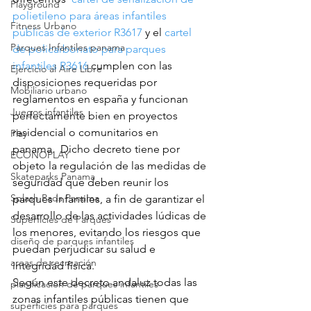
Playground
polietileno para áreas infantiles 
Fitness Urbano
públicas de exterior R3617
 y el 
cartel 
Parques Infantiles panama
de policarbonato para parques 
infantiles R3616
 cumplen con las 
Ejercicio al Aire Libre
disposiciones requeridas por 
Mobiliario urbano
reglamentos en españa y funcionan 
Juegos infantiles
perfectamente bien en proyectos 
residencial o comunitarios en 
Play
panama.  Dicho decreto tiene por 
ECONOPLAY
objeto la regulación de las medidas de 
Skateparks Panama
seguridad que deben reunir los 
Splash Pads Panama
parques infantiles, a fin de garantizar el 
desarrollo de las actividades lúdicas de 
Superficies de Parques
los menores, evitando los riesgos que 
diseño de parques infantiles
puedan perjudicar su salud e 
areas de recreación
integridad física.
Según este decreto andaluz todas las 
planificacion de parques infantiles
zonas infantiles públicas tienen que 
superficies para parques