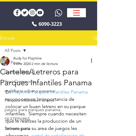
6090-3223
Entrada
All Posts
Rudy for Playtime
All Posts
5 ene 2020
2 min de lectura
Carteles/Letreros para
Getting Started
Parques Infantiles Panama
Your Community
mobiliario urbano panama
En 
Playtime Parques Infantiles Panama
reconocemos la importancia de 
Parques Infantiles Panamá
colocar un buen letrero en su parque 
juegos para parques panama
infantiles.  Siempre cuando necesiten 
SKATEPARKS
que le realizes la produccion de un 
letrero para su area de juegos les 
Sin categoría
ofrecemos  
cartel de señalización de 