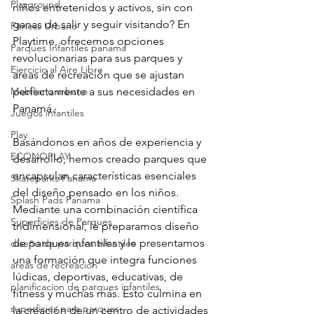
Playground
niños entretenidos y activos, sin con 
ganas de salir y seguir visitando? En 
Fitness Urbano
Playtime, ofrecemos opciones 
Parques Infantiles panama
revolucionarias para sus parques y 
Ejercicio al Aire Libre
areas de recreación que se ajustan 
Mobiliario urbano
perfectamente a sus necesidades en 
Panamá.
Juegos infantiles
Play
Basándonos en años de experiencia y 
ECONOPLAY
desarrollo, hemos creado parques que 
encapsulan características esenciales 
Skateparks Panama
del diseño pensado en los niños. 
Splash Pads Panama
Mediante una combinación científica 
Superficies de Parques
tridimensional, le preparamos diseño 
de parques infantiles y le presentamos 
diseño de parques infantiles
una formación que integra funciones 
areas de recreación
lúdicas, deportivas, educativas, de 
planificacion de parques infantiles
fitness y muchas más. Esto culmina en 
superficies para parques
la creación de un centro de actividades 