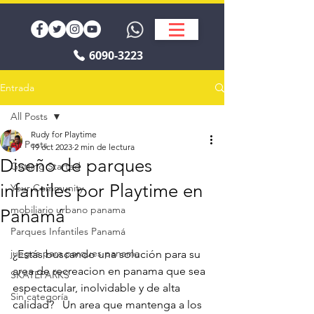
6090-3223
Entrada
All Posts
Rudy for Playtime
All Posts
19 oct 2023
2 min de lectura
Diseño de parques
Getting Started
infantiles por Playtime en
Your Community
mobiliario urbano panama
Panamá
Parques Infantiles Panamá
juegos para parques panama
¿Estás buscando una solución para su 
area de recreacion en panama que sea  
SKATEPARKS
espectacular, inolvidable y de alta 
Sin categoría
calidad?   Un area que mantenga a los 