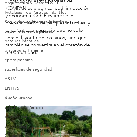
Optar por nuestros parques de 
Arquitectura y Desarrollo
KOMPAN es elegir calidad, innovación 
Instalación de Parques Infantiles
y economía. Con Playtime se le 
Seguridad en Parques Infantiles
prepara diseño de parques infantiles  y 
le garantiza un espacio que no solo 
Superficies de Seguridad
será el favorito de los niños, sino que 
parques infantiles
también se convertirá en el corazón de 
playground Panama
tu comunidad.
epdm panama
superficies de seguridad
ASTM
EN1176
diseño urbano
splash pads Panama
parques acuaticos
zonas splash pad
Casos de Estudio