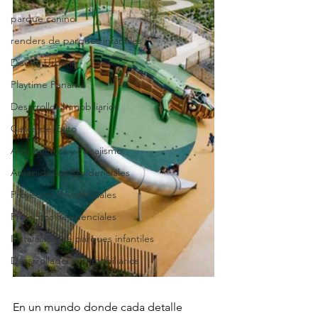
parque canino
renders de parques infantiles
Diseño Urbano
Playtime Panama
Desarrollos Inmobiliarios
Casos de Éxito
Arquitectura y Paisajismo
Amenidades Residenciales
Proyectos Residenciales
Proyectos Residenciales
Instalación de parques infantiles
Desarrolladores Inmobiliarios
En un mundo donde cada detalle 