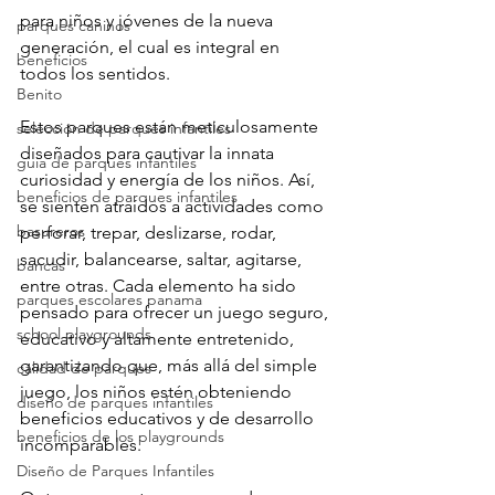
para niños y jóvenes de la nueva 
parques caninos
generación, el cual es integral en 
beneficios
todos los sentidos.
Benito
Estos parques están meticulosamente 
selección de parques infantiles
diseñados para cautivar la innata 
guia de parques infantiles
curiosidad y energía de los niños. Así, 
beneficios de parques infantiles
se sienten atraídos a actividades como 
basureros
perforar, trepar, deslizarse, rodar, 
sacudir, balancearse, saltar, agitarse, 
bancas
entre otras. Cada elemento ha sido 
parques escolares panama
pensado para ofrecer un juego seguro, 
school playgrounds
educativo y altamente entretenido, 
garantizando que, más allá del simple 
calidad de parques
juego, los niños estén obteniendo 
diseño de parques infantiles
beneficios educativos y de desarrollo 
beneficios de los playgrounds
incomparables.
Diseño de Parques Infantiles