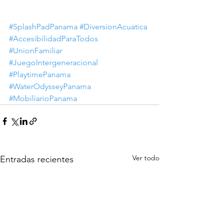
#SplashPadPanama
#DiversionAcuatica
#AccesibilidadParaTodos
#UnionFamiliar
#JuegoIntergeneracional
#PlaytimePanama
#WaterOdysseyPanama
#MobiliarioPanama
Ver todo
Entradas recientes