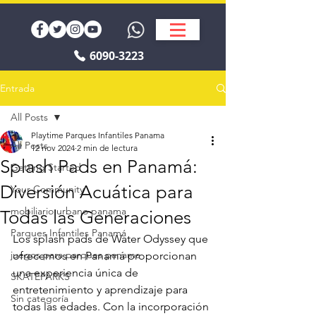
6090-3223
Entrada
All Posts
Playtime Parques Infantiles Panama
All Posts
12 nov 2024
2 min de lectura
Splash Pads en Panamá:
Getting Started
Diversión Acuática para
Your Community
mobiliario urbano panama
Todas las Generaciones
Parques Infantiles Panamá
Los splash pads de Water Odyssey que 
juegos para parques panama
ofrecemos en Panamá proporcionan 
una experiencia única de 
SKATEPARKS
entretenimiento y aprendizaje para 
Sin categoría
todas las edades. Con la incorporación 