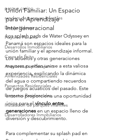
parque canino
Unión Familiar: Un Espacio 
renders de parques infantiles
para el Aprendizaje 
Intergeneracional
Diseño Urbano
Los splash pads de Water Odyssey en 
Playtime Panama
Panamá son espacios ideales para la 
Desarrollos Inmobiliarios
unión familiar y el aprendizaje informal. 
Casos de Éxito
Los abuelos y otras generaciones 
mayores pueden unirse a esta valiosa 
Arquitectura y Paisajismo
experiencia, explicando la dinámica 
Amenidades Residenciales
del agua o compartiendo recuerdos 
Proyectos Residenciales
de juegos acuáticos del pasado. Este 
Proyectos Residenciales
entorno proporciona una oportunidad 
única para el 
vínculo entre 
Instalación de parques infantiles
generaciones
 en un espacio lleno de 
Desarrolladores Inmobiliarios
diversión y descubrimiento.
Para complementar su splash pad en 