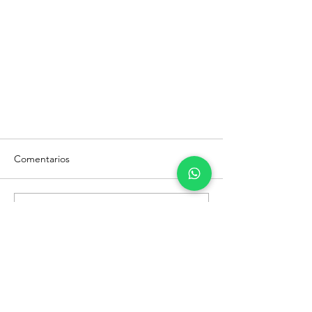
Comentarios
Escribir un comentario...
¡Descubre Nuestros Splash Pads
de Calidad Premium en Panamá!
Productos