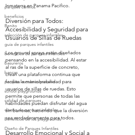
Inmaterra en Panama Pacifico.
parques caninos
beneficios
Diversión para Todos: 
Benito
Accesibilidad y Seguridad para 
selección de parques infantiles
Usuarios de Sillas de Ruedas
guia de parques infantiles
Los ground sprays están diseñados 
beneficios de parques infantiles
pensando en la accesibilidad. Al estar 
basureros
al ras de la superficie de concreto, 
bancas
crean una plataforma continua que 
facilita la maniobrabilidad para 
parques escolares panama
usuarios de sillas de ruedas. Esto 
school playgrounds
permite que personas de todas las 
calidad de parques
habilidades puedan disfrutar del agua 
diseño de parques infantiles
sin barreras, haciendo que la diversión 
sea verdaderamente para todos.
beneficios de los playgrounds
Diseño de Parques Infantiles
Desarrollo Emocional y Social a 