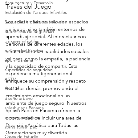
Arquitectura y Desarrollo
Través del Juego
Instalación de Parques Infantiles
Los splash pads no solo son espacios 
Seguridad en Parques Infantiles
de juego, sino también entornos de 
Superficies de Seguridad
aprendizaje social. Al interactuar con 
parques infantiles
personas de diferentes edades, los 
playground Panama
niños desarrollan habilidades sociales 
valiosas, como la empatía, la paciencia 
epdm panama
y la capacidad de compartir. Esta 
superficies de seguridad
experiencia multigeneracional 
ASTM
enriquece su comprensión y respeto 
hacia los demás, promoviendo el 
EN1176
crecimiento emocional en un 
diseño urbano
ambiente de juego seguro. Nuestros 
splash pads Panama
Splash Pads en Panamá ofrecen la 
parques acuaticos
oportunidad de incluir una area de 
Diversión Acuática para Todas las 
zonas splash pad
Generaciones muy divertida.
Casos de Estudio