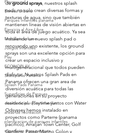
Playground
de 
ground sprays
, nuestros splash 
pads no solo crean diversas formas y 
Fitness Urbano
texturas de agua, sino que también 
Parques Infantiles panama
mantienen líneas de visión abiertas en 
Ejercicio al Aire Libre
toda el área de juego acuático. Ya sea 
Mobiliario urbano
instalando un nuevo splash pad o 
renovando uno existente, los ground 
Juegos infantiles
sprays son una excelente opción para 
Play
crear un espacio inclusivo y 
ECONOPLAY
multigeneracional que todos pueden 
disfrutar. Nuestros Splash Pads en 
Skateparks Panama
Panama ofrecen una gran area de 
Splash Pads Panama
diversión acuática para todas las 
Superficies de Parques
generaciones en su proyecto 
residencial.  Playtime juntos con Water 
diseño de parques infantiles
Odsyssey hemos instalado en 
areas de recreación
proyectos como Parterre (panama 
planificacion de parques infantiles
pacifico), Arraijan Town Center, Golf 
superficies para parques
Gardens, Paseo Marino Colon y 