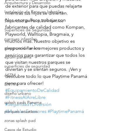
Arquitectura y Desarrollo
de exterior para que puedas relajarte 
Instalación de Parques Infantiles
mientras tus hijos se divierten.
Nos enorgullece trabajar con 
Seguridad en Parques Infantiles
fabricantes de calidad como Kompan, 
Superficies de Seguridad
Playworld, Walltopia, Bragmaia, y 
parques infantiles
muchos más. Nuestro objetivo es 
proporcionar los mejores productos y 
playground Panama
servicios para garantizar que todos los 
epdm panama
que visitan nuestros parques se 
superficies de seguridad
diviertan y se sientan seguros. ¡Ven y 
ASTM
descubre todo lo que Playtime Panamá 
tiene para ofrecer! 
EN1176
#EquipamientoDeCalidad
diseño urbano
#FitnessAlAireLibre
splash pads Panama
#SeguridadYDiversión
#MueblesExteriores
#PlaytimePanamá
parques acuaticos
zonas splash pad
Casos de Estudio