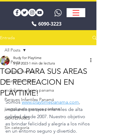
6090-3223
Entrada
All Posts
Rudy for Playtime
All Posts
5 jul 2023
1 min de lectura
TODO PARA SUS AREAS
Getting Started
DE RECREACION EN
Your Community
mobiliario urbano panama
PLAYTIME!
Parques Infantiles Panamá
Somos 
www.playtimepanama.com
, 
juegos para parques panama
instalando parques infantiles de alta 
calidad desde 2007. Nuestro objetivo 
SKATEPARKS
es brindar felicidad y alegría a los niños 
Sin categoría
en un entorno seguro y divertido. 