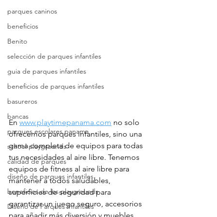
parques caninos
beneficios
Benito
selección de parques infantiles
guia de parques infantiles
beneficios de parques infantiles
basureros
bancas
En 
www.playtimepanama.com
 no solo 
parques escolares panama
ofrecemos parques infantiles, sino una 
gama completa de equipos para todas 
school playgrounds
tus necesidades al aire libre. Tenemos 
calidad de parques
equipos de fitness al aire libre para 
diseño de parques infantiles
mantener a todos saludables, 
beneficios de los playgrounds
superficies de seguridad para 
garantizar un juego seguro, accesorios 
Diseño de Parques Infantiles
para añadir más diversión y muebles 