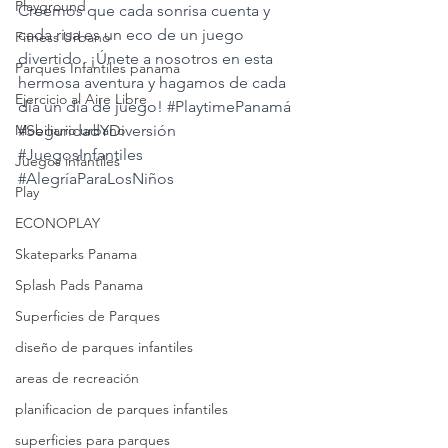
Playground
Creemos que cada sonrisa cuenta y 
cada risa es un eco de un juego 
Fitness Urbano
divertido. ¡Únete a nosotros en esta 
Parques Infantiles panama
hermosa aventura y hagamos de cada 
Ejercicio al Aire Libre
día un día de juego! 
#PlaytimePanamá
Mobiliario urbano
#SeguridadYDiversión
#JuegosInfantiles
Juegos infantiles
#AlegríaParaLosNiños
Play
ECONOPLAY
Skateparks Panama
Splash Pads Panama
Superficies de Parques
diseño de parques infantiles
areas de recreación
planificacion de parques infantiles
superficies para parques