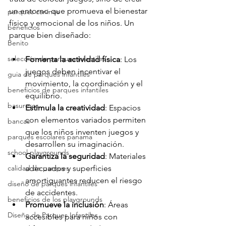
un entorno que promueva el bienestar 
parques caninos
físico y emocional de los niños. Un 
beneficios
parque bien diseñado:
Benito
selección de parques infantiles
Fomenta la actividad física
: Los 
juegos deben incentivar el 
guia de parques infantiles
movimiento, la coordinación y el 
beneficios de parques infantiles
equilibrio.
basureros
Estimula la creatividad
: Espacios 
con elementos variados permiten 
bancas
que los niños inventen juegos y 
parques escolares panama
desarrollen su imaginación.
school playgrounds
Garantiza la seguridad
: Materiales 
calidad de parques
adecuados y superficies 
amortiguantes reducen el riesgo 
diseño de parques infantiles
de accidentes.
beneficios de los playgrounds
Promueve la inclusión
: Áreas 
Diseño de Parques Infantiles
accesibles para niños con 