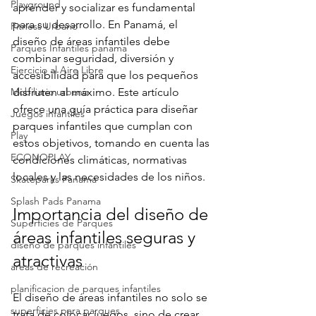
Playground
aprender y socializar es fundamental 
para su desarrollo. En Panamá, el 
Fitness Urbano
diseño de áreas infantiles debe 
Parques Infantiles panama
combinar seguridad, diversión y 
Ejercicio al Aire Libre
accesibilidad para que los pequeños 
Mobiliario urbano
disfruten al máximo. Este artículo 
ofrece una guía práctica para diseñar 
Juegos infantiles
parques infantiles que cumplan con 
Play
estos objetivos, tomando en cuenta las 
ECONOPLAY
condiciones climáticas, normativas 
locales y las necesidades de los niños.
Skateparks Panama
Splash Pads Panama
Importancia del diseño de 
Superficies de Parques
áreas infantiles seguras y 
diseño de parques infantiles
atractivas
areas de recreación
planificacion de parques infantiles
El diseño de áreas infantiles no solo se 
superficies para parques
trata de colocar juegos, sino de crear 