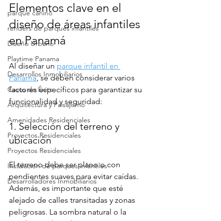
Elementos clave en el 
parque canino
diseño de áreas infantiles 
renders de parques infantiles
en Panamá
Diseño Urbano
Playtime Panama
Al diseñar un 
parque infantil en 
Desarrollos Inmobiliarios
Panamá
, se deben considerar varios 
factores específicos para garantizar su 
Casos de Éxito
funcionalidad y seguridad:
Arquitectura y Paisajismo
Amenidades Residenciales
1. Selección del terreno y 
Proyectos Residenciales
ubicación
Proyectos Residenciales
El terreno debe ser plano o con 
Instalación de parques infantiles
pendientes suaves para evitar caídas. 
Desarrolladores Inmobiliarios
Además, es importante que esté 
alejado de calles transitadas y zonas 
peligrosas. La sombra natural o la 