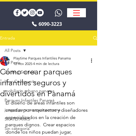
6090-3223
Entrada
All Posts
Playtime Parques Infantiles Panama
All Posts
12 nov 2025
4 min de lectura
Cómo crear parques
Getting Started
infantiles seguros y
Your Community
mobiliario urbano panama
divertidos en Panamá
Parques Infantiles Panamá
El diseño de áreas infantiles son 
juegos para parques panama
creadas por arquitectos y diseñadores 
especializados en la creación de 
SKATEPARKS
parques dignos.  Crear espacios 
Sin categoría
donde los niños puedan jugar, 