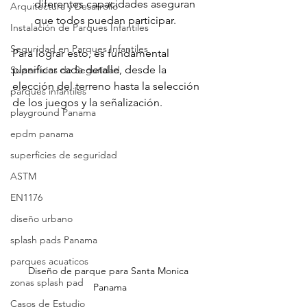
diferentes capacidades aseguran 
Arquitectura y Desarrollo
que todos puedan participar.
Instalación de Parques Infantiles
Seguridad en Parques Infantiles
Para lograr esto, es fundamental 
planificar cada detalle, desde la 
Superficies de Seguridad
elección del terreno hasta la selección 
parques infantiles
de los juegos y la señalización.
playground Panama
epdm panama
superficies de seguridad
ASTM
EN1176
diseño urbano
splash pads Panama
parques acuaticos
Diseño de parque para Santa Monica 
zonas splash pad
Panama
Casos de Estudio