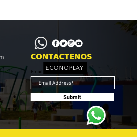
ño e Instalación de
ues Infantiles en Panamá:
Render a la Ejecución
Policita
CONTACTENOS
om
ECONOPLAY
Email
Submit