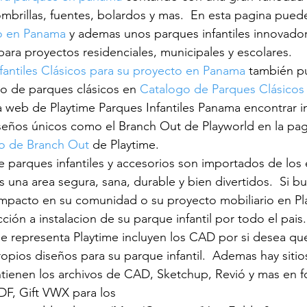
mbrillas, fuentes, bolardos y mas.  En esta pagina puede
o en Panama
 y ademas unos parques infantiles innovador
ion de parques infantiles
superficies para parques
parques c
para proyectos residenciales, municipales y escolares.
fantiles Clásicos para su proyecto en Panama
 también p
o de parques clásicos en 
Catalogo de Parques Clásicos
fantiles
guia de parques infantiles
beneficios de parques in
 web de Playtime Parques Infantiles Panama encontrar i
seños únicos como el Branch Out de Playworld en la pag
o de Branch Out 
de Playtime.
 parques infantiles y accesorios son importados de los
s una area segura, sana, durable y bien divertidos.  Si b
mpacto en su comunidad o su proyecto mobiliario en Pla
ción a instalacion de su parque infantil por todo el pais.
ue representa Playtime incluyen los CAD por si desea qu
opios diseños para su parque infantil.  Ademas hay sit
tienen los archivos de CAD, Sketchup, Revió y mas en
F, Gift VWX para los 