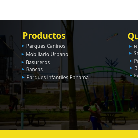
Parque Infantil Premium en
Laguna Buenaventura | Caso
de Éxito de Grupo VerdeAzul
y Playtime Panamá
Productos
Qu
Parques Caninos
N
S
Mobiliario Urbano
P
Basureros
B
Bancas
E
Parques Infantiles Panama