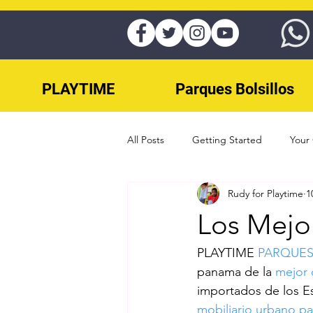
PLAYTIME
Parques Bolsillos
All Posts
Getting Started
Your
Rudy for Playtime
1
juegos para parques panama
Los Mejo
Parques Infantiles panama
Eje
PLAYTIME 
PARQUES
panama de la 
mejor 
importados de los Es
Skateparks Panama
Splash Pa
mobiliario urbano p