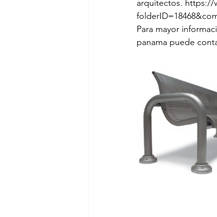
arquitectos. https:
folderID=18468&co
Para mayor informació
panama puede conta