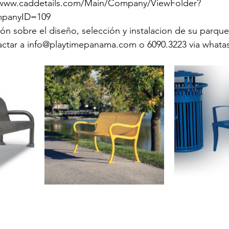
//www.caddetails.com/Main/Company/ViewFolder?
mpanyID=109
n sobre el diseño, selección y instalacion de su parque 
ctar a info@playtimepanama.com o 6090.3223 via whata