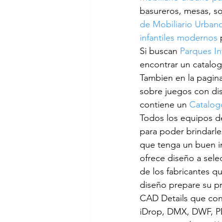
basureros, mesas, so
de Mobiliario Urban
areas de recreación
planificac
infantiles modernos
 
Si buscan
 Parques In
encontrar un catalog
Benito
selección de parques in
Tambien en la pagina
sobre juegos con di
contiene un
 Catalog
bancas
Todos los equipos de
para poder brindarle
que tenga un buen i
ofrece diseño a selec
de los fabricantes q
diseño prepare su pr
CAD Details que con
iDrop, DMX, DWF, PD