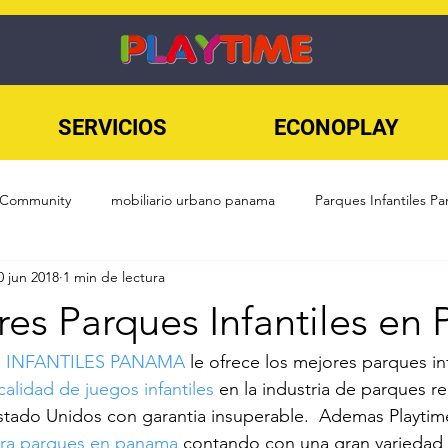
SERVICIOS
ECONOPLAY
 Community
mobiliario urbano panama
Parques Infantiles P
0 jun 2018
1 min de lectura
SKATEPARKS
Sin categoría
Playground
Fitness Urban
res Parques Infantiles en
rcicio al Aire Libre
Mobiliario urbano
Juegos infantiles
 INFANTILES PANAMA
 le ofrece los mejores parques inf
calidad de juegos infantiles
 en la industria de parques re
tado Unidos con garantia insuperable.  Ademas Playtime
ds Panama
Superficies de Parques
diseño de parques infanti
ara parques en panama
 contando con una gran variedad 