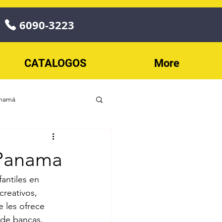
6090-3223
CATALOGOS
More
anamá
o
 Panama
Play
ECONOPLAY
antiles en 
creativos, 
 les ofrece 
les
de bancas, 