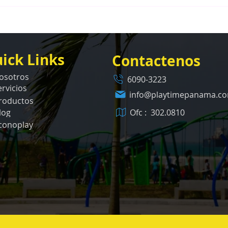
Caso de Éxito: Ocean Reef
Dise
Islands Panamá — Diseño e
Parq
Instalación de un Parque
Del 
Infantil Premium
Real
ick Links
Contactenos
osotros
6090-3223
ervicios
info@playtimepanama.c
roductos
Ofc : 302.0810
log
conoplay