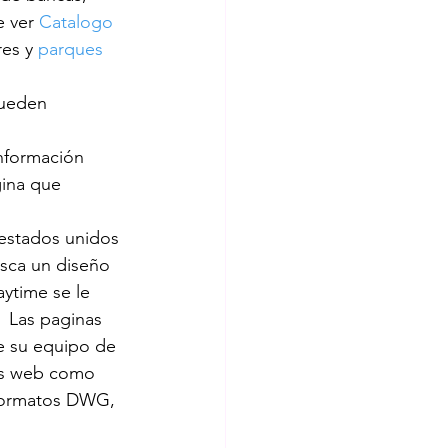
 ver 
Catalogo 
es y 
parques 
aninos
beneficios
ueden 
 
fantiles
basureros
nformación 
ina que 
 estados unidos 
usca un diseño 
ytime se le 
  Las paginas 
e su equipo de 
ios web como 
 formatos DWG, 