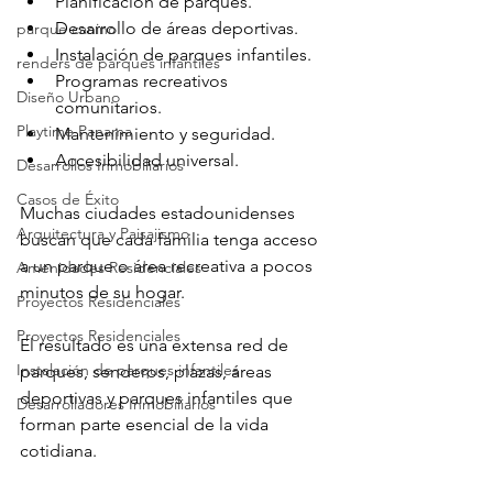
Planificación de parques.
Desarrollo de áreas deportivas.
parque canino
Instalación de parques infantiles.
renders de parques infantiles
Programas recreativos 
Diseño Urbano
comunitarios.
Playtime Panama
Mantenimiento y seguridad.
Accesibilidad universal.
Desarrollos Inmobiliarios
Casos de Éxito
Muchas ciudades estadounidenses 
Arquitectura y Paisajismo
buscan que cada familia tenga acceso 
a un parque o área recreativa a pocos 
Amenidades Residenciales
minutos de su hogar.
Proyectos Residenciales
Proyectos Residenciales
El resultado es una extensa red de 
Instalación de parques infantiles
parques, senderos, plazas, áreas 
deportivas y parques infantiles que 
Desarrolladores Inmobiliarios
forman parte esencial de la vida 
cotidiana.