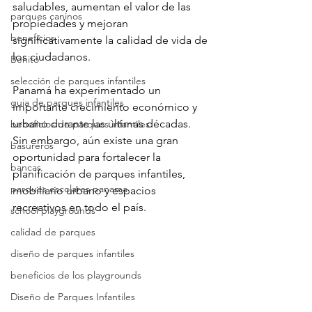
saludables, aumentan el valor de las 
parques caninos
propiedades y mejoran 
beneficios
significativamente la calidad de vida de 
los ciudadanos.
Benito
selección de parques infantiles
Panamá ha experimentado un 
guia de parques infantiles
importante crecimiento económico y 
urbano durante las últimas décadas. 
beneficios de parques infantiles
Sin embargo, aún existe una gran 
basureros
oportunidad para fortalecer la 
bancas
planificación de parques infantiles, 
parques escolares panama
mobiliario urbano y espacios 
recreativos en todo el país.
school playgrounds
calidad de parques
diseño de parques infantiles
beneficios de los playgrounds
Diseño de Parques Infantiles