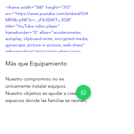
<iframe width="560" height="315" 
src="https://www.youtube.com/embed/IO4
MKNb-pNE?si=-_d1b5l2tKTv_XQ8" 
title="YouTube video player" 
frameborder="0" allow="accelerometer; 
autoplay; clipboard-write; encrypted-media; 
gyroscope; picture-in-picture; web-share" 
referrerpolicy="strict-origin-when-cross-
origin" allowfullscreen></iframe>
Más que Equipamiento
Nuestro compromiso no es 
únicamente instalar equipos.
Nuestro objetivo es ayudar a crear 
espacios donde las familias se reúnan, 
los niños jueguen, las comunidades 
crezcan y las ciudades se vuelvan más 
humanas.
Porque el desarrollo de una nación no 