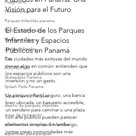
Playground
Visión para el Futuro
Fitness Urbano
Parques Infantiles panama
El Estado de los Parques 
Ejercicio al Aire Libre
Infantiles y Espacios 
Mobiliario urbano
Públicos en Panamá
Juegos infantiles
Play
Las ciudades más exitosas del mundo 
tienen algo en común: entienden que 
ECONOPLAY
los espacios públicos son una 
Skateparks Panama
inversión y no un gasto.
Splash Pads Panama
Un parque infantil seguro, una banca 
Superficies de Parques
bien ubicada, un basurero accesible, 
diseño de parques infantiles
un sendero para caminar o una plaza 
areas de recreación
con arte público pueden parecer 
planificacion de parques infantiles
elementos simples. Sin embargo, 
juntos crean comunidades más 
superficies para parques