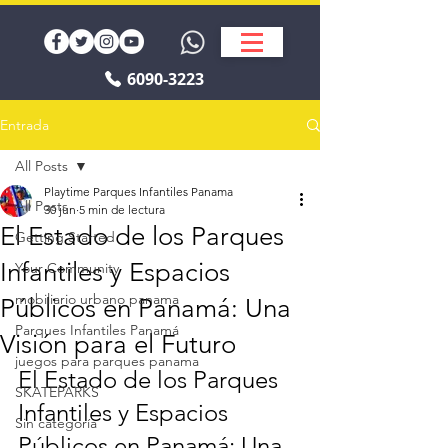
6090-3223
Entrada
All Posts
Playtime Parques Infantiles Panama
All Posts
30 jun
5 min de lectura
El Estado de los Parques
Getting Started
Infantiles y Espacios
Your Community
mobiliario urbano panama
Públicos en Panamá: Una
Parques Infantiles Panamá
Visión para el Futuro
juegos para parques panama
El Estado de los Parques 
SKATEPARKS
Infantiles y Espacios 
Sin categoría
Públicos en Panamá: Una 