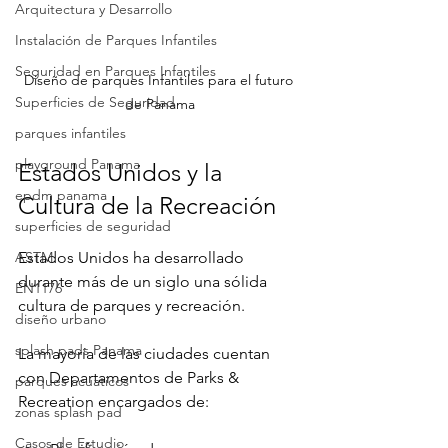
Arquitectura y Desarrollo
Instalación de Parques Infantiles
Seguridad en Parques Infantiles
Diseño de parques Infantiles para el futuro 
Superficies de Seguridad
de Panama
parques infantiles
playground Panama
Estados Unidos y la 
epdm panama
Cultura de la Recreación
superficies de seguridad
ASTM
Estados Unidos ha desarrollado 
durante más de un siglo una sólida 
EN1176
cultura de parques y recreación.
diseño urbano
splash pads Panama
La mayoría de las ciudades cuentan 
con Departamentos de Parks & 
parques acuaticos
Recreation encargados de:
zonas splash pad
Casos de Estudio