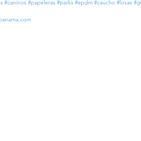
is
#caninos
#papeleras
#parks
#epdm
#caucho
#losas
#g
epanama.com