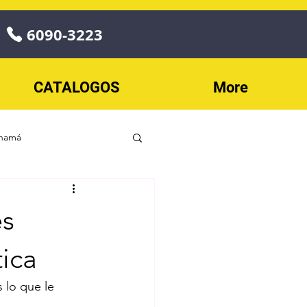
6090-3223
CATALOGOS
More
anamá
o
es
Play
ECONOPLAY
tica
 lo que le 
les