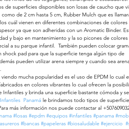
pos de superficies disponibles son losas de caucho que v
s como de 2 cm hasta 5 cm, Rubber Mulch que es llamar
ion de parques infantiles
superficies para parques
parques c
s los cuál vienen en diferentes combinaciones de colores
 espesor ya que son adheridas con un Aromatic Binder. Es
dad y bajo en mantenimiento y la so picones de colores
fantiles
guia de parques infantiles
beneficios de parques in
ial a su parque infantil.  También pueden colocar grama
n shock pad para que la superficie tenga algún tipo de 
demás pueden utilizar arena siempre y cuando sea arena
.
 viendo mucha popularidad es el uso de EPDM lo cual e
abricados en colores vibrantes lo cual ofrecen la posibil
 Infantiles y brinda una superficie bastante cómoda y s
Infantiles  Panamá
 le brindamos todo tipos de superficie
 Para más información nos puede contactar al +50760903
anama
#losas
#epdm
#equipos
#infantiles
#panama
#mobi
asureros
#bancas
#papeleras
#biosaludable
#ejercicio
#