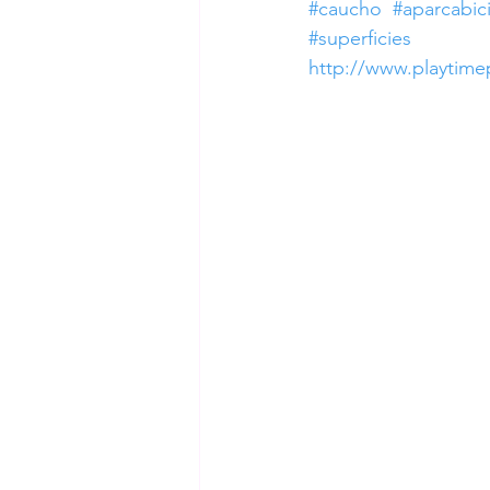
#caucho
#aparcabic
#superficies
http://www.playtim