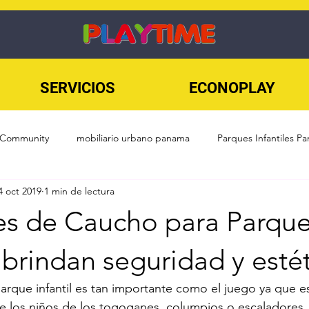
SERVICIOS
ECONOPLAY
 Community
mobiliario urbano panama
Parques Infantiles P
4 oct 2019
1 min de lectura
SKATEPARKS
Sin categoría
Playground
Fitness Urban
ies de Caucho para Parqu
rcicio al Aire Libre
Mobiliario urbano
Juegos infantiles
s brindan seguridad y esté
parque infantil es tan importante como el juego ya que es
ds Panama
Superficies de Parques
diseño de parques infanti
de los niños de los togoganes, columpios o escaladores.