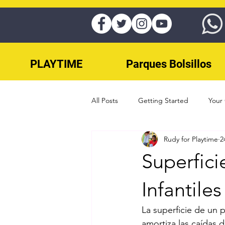
PLAYTIME
Parques Bolsillos
All Posts
Getting Started
Your
Rudy for Playtime
2
juegos para parques panama
Superfic
Parques Infantiles panama
Eje
Infantile
La superficie de un 
Skateparks Panama
Splash Pa
amortiza las caídas 