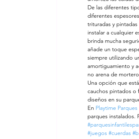
De las diferentes ti
diferentes espesore
areas de recreación
planificac
trituradas y pintada
instalar a cualquier
brinda mucha seguri
Benito
selección de parques in
añade un toque espec
siempre utilizando u
amortiguamiento y a
bancas
no arena de mortero
Una opción que está
cauchos pintados o f
diseños en su parque
En 
Playtime Parques 
parques instalados.
#parquesinfantilesp
#juegos
#cuerdas
#b