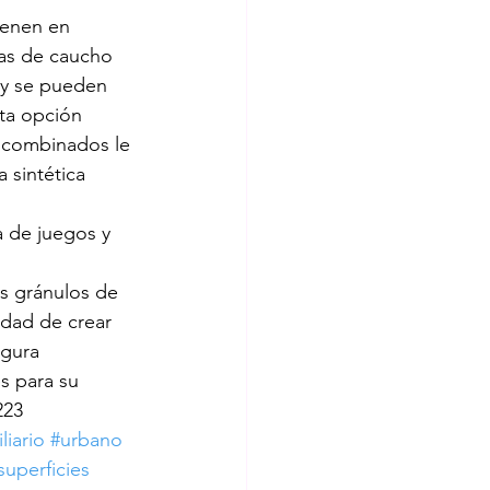
ienen en 
as de caucho 
aninos
beneficios
 y se pueden 
ta opción 
 combinados le 
fantiles
basureros
 sintética 
 de juegos y 
s gránulos de 
idad de crear 
egura
s para su 
223
liario
#urbano
superficies