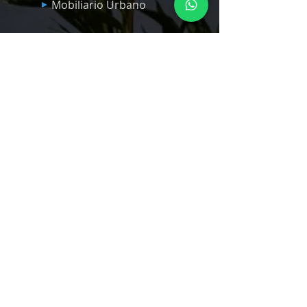
Mobiliario Urbano
Basureros
Bancas
Parques Infantiles Panama
Quick Links
Nosotros
Servicios
Productos