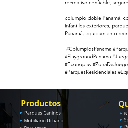
recreativo confiable, seguro
columpio doble Panamá, col
infantiles exteriores, parqu
Panamá, equipamiento recr
 #ColumpiosPanama #Parque
#PlaygroundPanama #Juegos
#Econoplay #ZonaDeJuego #
#ParquesResidenciales #E
Productos
Qu
Parques Caninos
N
S
Mobiliario Urbano
P