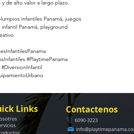
 y de alto valor a largo plazo.
umpios infantiles Panamá, juegos 
e infantil Panamá, playground 
eativo
sInfantilesPanama 
Infantiles #PlaytimePanama 
DiversionInfantil 
quipamientoUrbano
ick Links
Contactenos
osotros
6090-3223
ervicios
info@playtimepanama.c
roductos