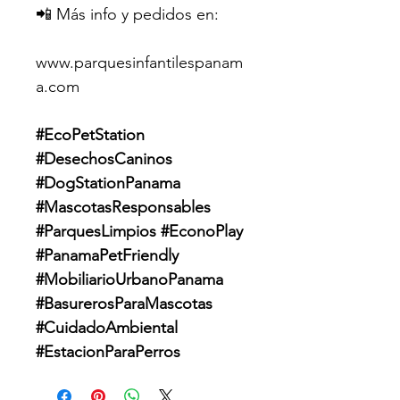
📲 Más info y pedidos en:
www.parquesinfantilespanam
a.com
#EcoPetStation 
#DesechosCaninos 
#DogStationPanama 
#MascotasResponsables 
#ParquesLimpios #EconoPlay 
#PanamaPetFriendly 
#MobiliarioUrbanoPanama 
#BasurerosParaMascotas 
#CuidadoAmbiental 
#EstacionParaPerros