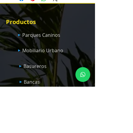
Productos
Parques Caninos
Mobiliario Urbano
Basureros
Bancas
Parques Infantiles Panama
Quick Links