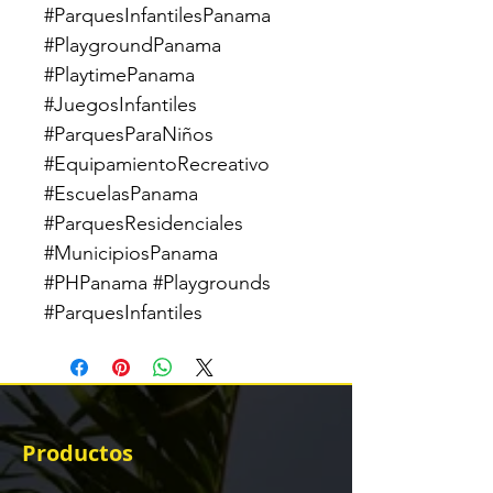
#ParquesInfantilesPanama 
#PlaygroundPanama 
#PlaytimePanama 
#JuegosInfantiles 
#ParquesParaNiños 
#EquipamientoRecreativo 
#EscuelasPanama 
#ParquesResidenciales 
#MunicipiosPanama 
#PHPanama #Playgrounds 
#ParquesInfantiles
Productos