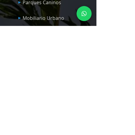
Parques Caninos
Mobiliario Urbano
Basureros
Bancas
Parques Infantiles Panama
Quick Links
Nosotros
Servicios