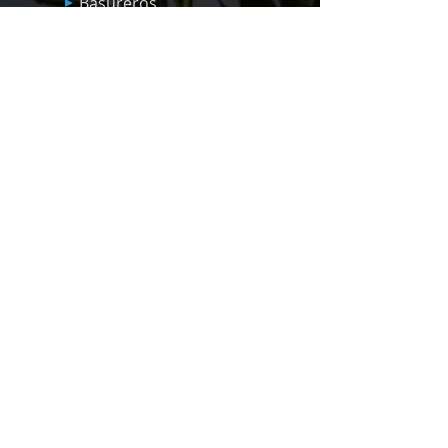
Basureros
Bancas
Parques Infantiles Panama
Quick Links
Nosotros
Servicios
Productos
Blog
Econoplay