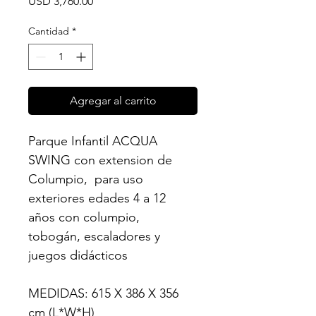
Precio
USD 3,760.00
Cantidad
*
Agregar al carrito
Parque Infantil ACQUA 
SWING con extension de 
Columpio,  para uso 
exteriores edades 4 a 12 
años con columpio, 
tobogán, escaladores y 
juegos didácticos
MEDIDAS: 615 X 386 X 356 
cm (L*W*H)