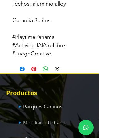
Techos: aluminio alloy
Garantia 3 años
#PlaytimePanama
#ActividadAlAireLibre
#JuegoCreativo
Productos
Parques Caninos
Mobiliario Urbano