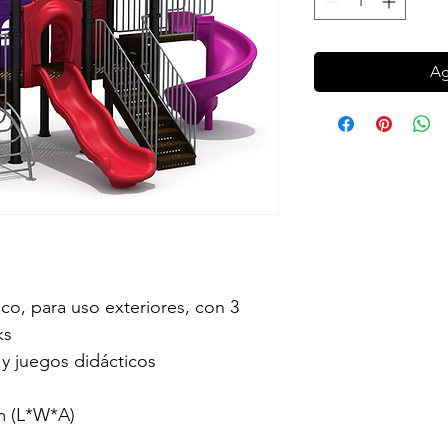
Ag
co, para uso exteriores, con 3 
ks 
 y juegos didácticos
m (L*W*A)