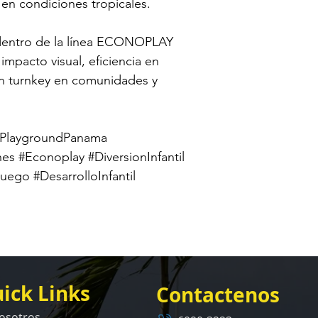
en condiciones tropicales.
 dentro de la línea ECONOPLAY 
mpacto visual, eficiencia en 
ión turnkey en comunidades y 
#PlaygroundPanama 
es #Econoplay #DiversionInfantil 
go #DesarrolloInfantil 
ick Links
Contactenos
osotros