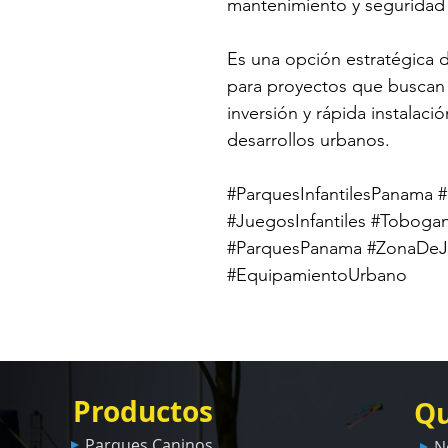
mantenimiento y seguridad 
Es una opción estratégica
para proyectos que buscan i
inversión y rápida instalac
desarrollos urbanos.
#ParquesInfantilesPanama 
#JuegosInfantiles #Tobogan
#ParquesPanama #ZonaDeJue
#EquipamientoUrbano
Productos
Qu
Parques Caninos
N