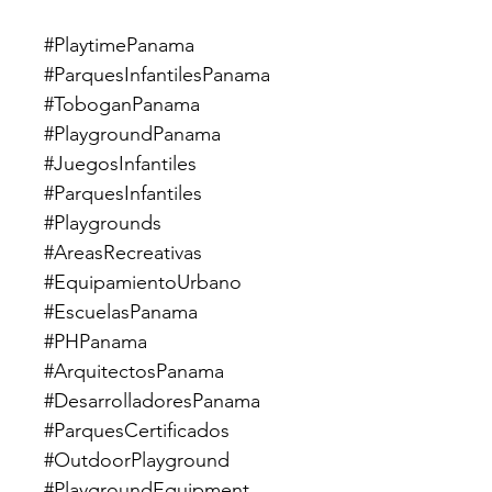
#PlaytimePanama 
#ParquesInfantilesPanama 
#ToboganPanama 
#PlaygroundPanama 
#JuegosInfantiles 
#ParquesInfantiles 
#Playgrounds 
#AreasRecreativas 
#EquipamientoUrbano 
#EscuelasPanama 
#PHPanama 
#ArquitectosPanama 
#DesarrolladoresPanama 
#ParquesCertificados 
#OutdoorPlayground 
#PlaygroundEquipment 