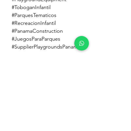
#ToboganInfantil 
#ParquesTematicos 
#RecreacionInfantil 
#PanamaConstruction 
#JuegosParaParques 
#SupplierPlaygroundsPanama
Productos
Parques Caninos
Mobiliario Urbano
Basureros