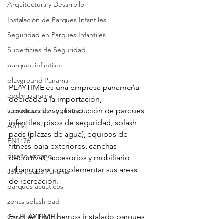
Arquitectura y Desarrollo
Instalación de Parques Infantiles
Seguridad en Parques Infantiles
Superficies de Seguridad
parques infantiles
playground Panama
PLAYTIME es una empresa panameña 
epdm panama
dedicada a la importación, 
superficies de seguridad
construccion y distribución de parques 
infantiles, pisos de seguridad, splash 
ASTM
pads (plazas de agua), equipos de 
EN1176
fitness para exteriores, canchas 
diseño urbano
deportivas, accesorios y mobiliario 
urbano para complementar sus areas 
splash pads Panama
de recreación.
parques acuaticos
zonas splash pad
En PLAYTIME hemos instalado parques 
Casos de Estudio