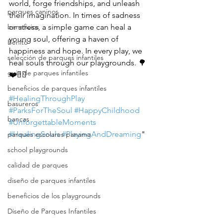
world, forge friendships, and unleash 
parques caninos
their imagination. In times of sadness 
beneficios
or stress, a simple game can heal a 
young soul, offering a haven of 
Benito
happiness and hope. In every play, we 
selección de parques infantiles
heal souls through our playgrounds. 🌳
guia de parques infantiles
❤️🤸‍♂️
beneficios de parques infantiles
#HealingThroughPlay
basureros
#ParksForTheSoul
#HappyChildhood
bancas
#UnforgettableMoments
#HealingSouls
#PlayingAndDreaming
"
parques escolares panama
school playgrounds
calidad de parques
diseño de parques infantiles
beneficios de los playgrounds
Diseño de Parques Infantiles