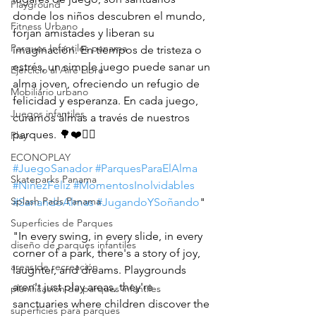
Playground
donde los niños descubren el mundo, 
Fitness Urbano
forjan amistades y liberan su 
Parques Infantiles panama
imaginación. En tiempos de tristeza o 
estrés, un simple juego puede sanar un 
Ejercicio al Aire Libre
alma joven, ofreciendo un refugio de 
Mobiliario urbano
felicidad y esperanza. En cada juego, 
Juegos infantiles
curamos almas a través de nuestros 
parques. 🌳❤️🤸‍♂️
Play
ECONOPLAY
#JuegoSanador
#ParquesParaElAlma
Skateparks Panama
#NiñezFeliz
#MomentosInolvidables
Splash Pads Panama
#SanandoAlmas
#JugandoYSoñando
"
Superficies de Parques
"In every swing, in every slide, in every 
diseño de parques infantiles
corner of a park, there's a story of joy, 
areas de recreación
laughter, and dreams. Playgrounds 
aren't just play areas, they're 
planificacion de parques infantiles
sanctuaries where children discover the 
superficies para parques