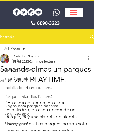
6090-3223
Entrada
All Posts
Rudy for Playtime
All Posts
31 jul 2023
2 min de lectura
Sanando almas un parques
Getting Started
a la vez! PLAYTIME!
Your Community
mobiliario urbano panama
Parques Infantiles Panamá
"En cada columpio, en cada 
juegos para parques panama
resbaladizo, en cada rincón de un 
SKATEPARKS
parque, hay una historia de alegría, 
risas y sueños. Los parques no son solo 
Sin categoría
lugares de juego, son santuarios 