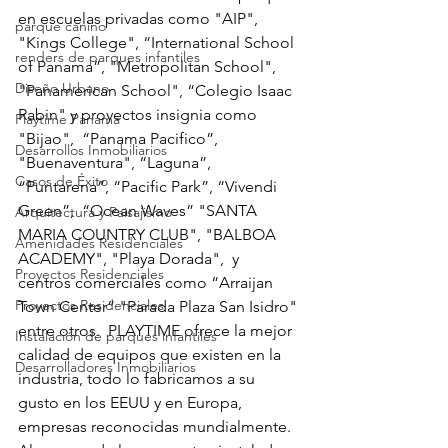
en escuelas privadas como "AIP",  
parque canino
"Kings College", “International School 
renders de parques infantiles
of Panama”, "Metropolitan School",  
Diseño Urbano
"Panamerican School", “Colegio Isaac 
Rabin" y proyectos insignia como 
Playtime Panama
"Bijao",  “Panama Pacifico”, 
Desarrollos Inmobiliarios
"Buenaventura", “Laguna”, 
Casos de Éxito
“Puntarena”, “Pacific Park”, “Vivendi 
Green”,  “Ocean Waves” "SANTA 
Arquitectura y Paisajismo
MARIA COUNTRY CLUB", "BALBOA 
Amenidades Residenciales
ACADEMY", "Playa Dorada",  y  
Proyectos Residenciales
centros comerciales como “Arraijan 
Proyectos Residenciales
Town Center” "Parada Plaza San Isidro" 
entre otros.  PLAYTIME ofrece la mejor 
Instalación de parques infantiles
calidad de equipos que existen en la 
Desarrolladores Inmobiliarios
industria, todo lo fabricamos a su 
gusto en los EEUU y en Europa,  
empresas reconocidas mundialmente. 