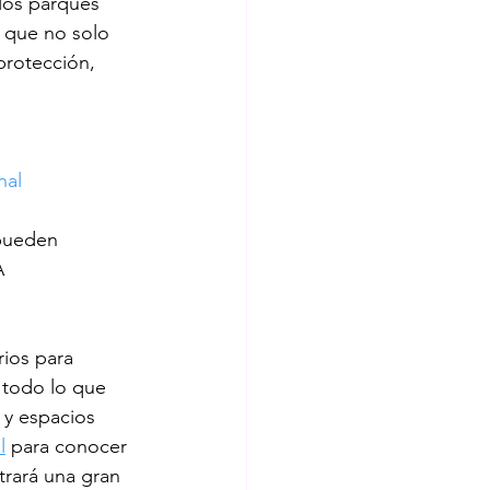
los parques 
 que no solo 
protección, 
nal
pueden 
A 
ios para 
 todo lo que 
 y espacios 
l
 para conocer 
rará una gran 