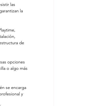
stir las 
arantizan la 
laytime, 
alación, 
structura de 
rsas opciones 
lla o algo más 
ién se encarga 
rofesional y 