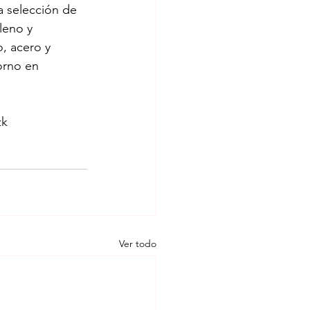
 selección de 
leno y 
, acero y 
orno en 
zk
Ver todo