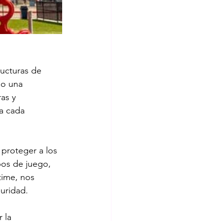
ructuras de 
no una 
as y 
a cada 
 proteger a los 
pos de juego, 
time, nos 
uridad.
 la 