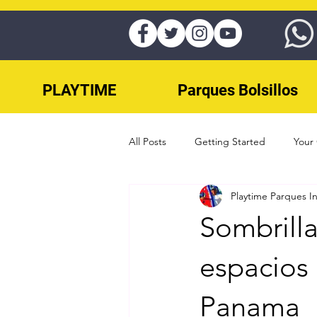
PLAYTIME
Parques Bolsillos
All Posts
Getting Started
Your
Playtime Parques I
juegos para parques panama
Sombrilla
Parques Infantiles panama
Eje
espacios 
Panama
Skateparks Panama
Splash Pa