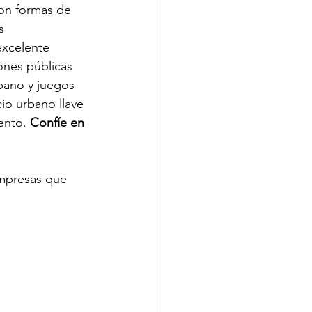
on formas de 
s 
excelente 
ones públicas 
rbano y juegos 
io urbano llave 
ento. 
Confíe en 
empresas que 