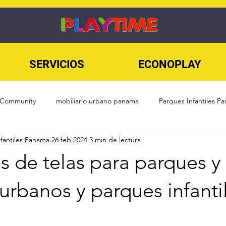
SERVICIOS
ECONOPLAY
 Community
mobiliario urbano panama
Parques Infantiles P
nfantiles Panama
26 feb 2024
3 min de lectura
SKATEPARKS
Sin categoría
Playground
Fitness Urban
s de telas para parques y
rcicio al Aire Libre
Mobiliario urbano
Juegos infantiles
urbanos y parques infanti
ds Panama
Superficies de Parques
diseño de parques infanti