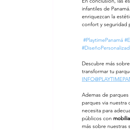
En conclusión, las e
infantiles de Panam
enriquezcan la estét
confort y seguridad
#PlaytimePanamá
#E
#DiseñoPersonaliza
Descubre más sobre 
transformar tu parqu
INFO@PLAYTIMEP
Ademas de parques in
parques via nuestra 
necesita para adecua
públicos con 
mobilia
más sobre nuestras s