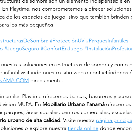
structuras de sombra son un elemento indispensable en 
á. En Playtime, nos comprometemos a ofrecer soluciones
ica de los espacios de juego, sino que también brinden 
 para los más pequeños.
structurasDeSombra
#ProtecciónUV
#ParquesInfantiles
do
#JuegoSeguro
#ConfortEnJuego
#InstalaciónProfesio
nuestras soluciones en estructuras de sombra y cómo 
e infantil visitando nuestro sitio web o contactándonos 
ANAMA.COM
 directamente.
fantiles Playtime ofrecemos bancas, basureros y acesor
division MUPA. En 
Mobiliario Urbano Panamá
 ofrecemos
r parques, áreas sociales, centros comerciales, escuelas
rio urbano de alta calidad
. Visite nuestra 
página principa
oluciones o explore nuestra 
tienda online
 donde encont