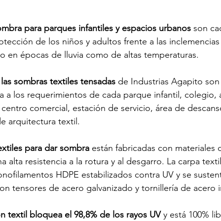
ombra para parques infantiles y espacios urbanos
 son ca
ion de parques infantiles
superficies para parques
parques c
otección de los niños y adultos frente a las inclemencias
o en épocas de lluvia como de altas temperaturas. 
fantiles
guia de parques infantiles
beneficios de parques in
 
las sombras textiles tensadas
 de Industrias Agapito son 
 a los requerimientos de cada parque infantil, colegio, 
 centro comercial, estación de servicio, área de descans
e arquitectura textil. 
extiles para dar sombra
 están fabricadas con materiales d
alta resistencia a la rotura y al desgarro. La carpa texti
monofilamentos HDPE estabilizados contra UV y se susten
on tensores de acero galvanizado y tornillería de acero 
ón textil bloquea el 98,8% de los rayos UV
 y está 100% li