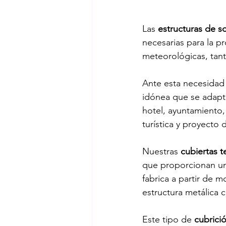
Las
 estructuras de s
areas de recreación
planificac
necesarias para la pr
meteorológicas, tant
Benito
selección de parques in
Ante esta necesidad
idónea que se adapta
hotel, ayuntamiento,
bancas
turística y proyecto d
Nuestras 
cubiertas t
que proporcionan una 
fabrica a partir de 
estructura metálica c
Este tipo de 
cubrici