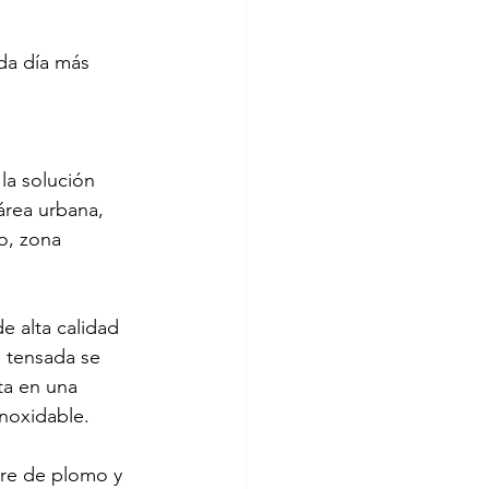
da día más 
aninos
beneficios
 
fantiles
basureros
la solución 
área urbana, 
o, zona 
e alta calidad 
l tensada se 
ta en una 
inoxidable. 
bre de plomo y 