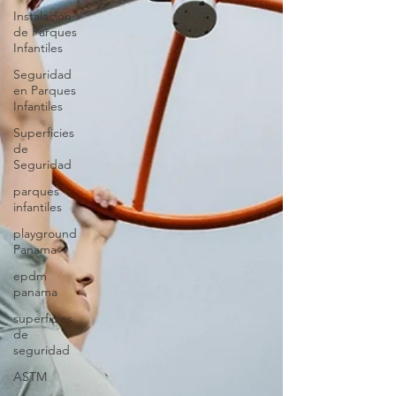
Instalación
de Parques
Infantiles
Seguridad
en Parques
Infantiles
Superficies
de
Seguridad
parques
infantiles
playground
Panama
epdm
panama
superficies
de
seguridad
ASTM