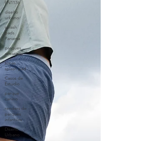
EN1176
diseño
urbano
splash
pads
Panama
parques
acuaticos
zonas
splash pad
Casos de
Estudio
parque
canino
renders de
parques
infantiles
Diseño
Urbano