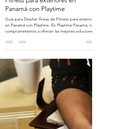
Playtime Parques Infantiles Panama
17 sept 2024
3 min de lectura
Guía para Diseñar Áreas de
Fitness para exteriores en
Panamá con Playtime
Guía para Diseñar Áreas de Fitness para exteriores
en Panamá con Playtime. En Playtime Panamá, nos
comprometemos a ofrecer las mejores soluciones
para crear áreas de fitness que no solo inspiren a
las personas a mantenerse activas, sino que
también ofrezcan un entorno seguro, funcional y
atractivo