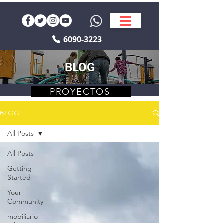
6090-3223
BLOG
PROYECTOS
BLOG
All Posts
All Posts
Getting
Started
Your
Community
mobiliario