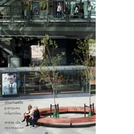
Mobiliario
urbano
Juegos
infantiles
Play
ECONOPLAY
Skateparks
Panama
Splash
Pads
Panama
Superficies
de Parques
diseño de
parques
infantiles
areas de
recreación