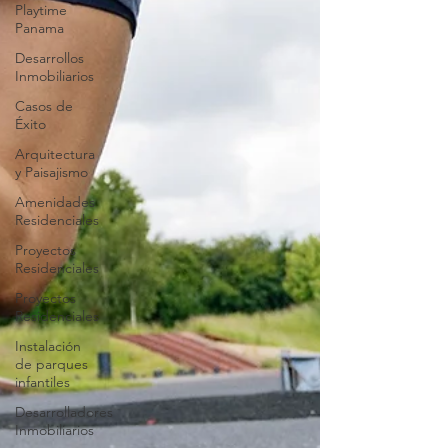
Playtime
Panama
Desarrollos
Inmobiliarios
Casos de
Éxito
Arquitectura
y Paisajismo
Amenidades
Residenciales
Proyectos
Residenciales
Proyectos
Residenciales
Instalación
de parques
infantiles
Desarrolladores
Inmobiliarios