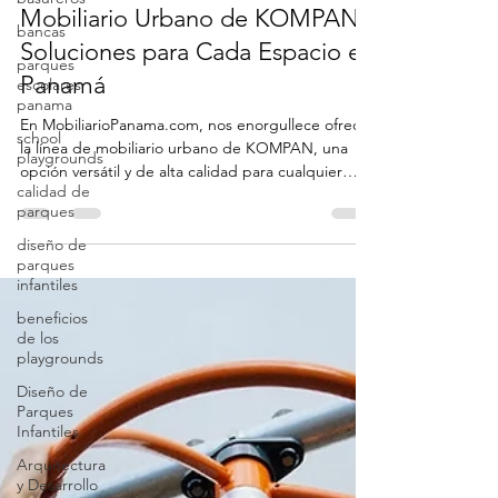
Mobiliario Urbano Panama
27 sept 2024
1 min de lectura
bancas
parques
Mobiliario Urbano de KOMPAN:
escolares
Soluciones para Cada Espacio en
panama
Panamá
school
playgrounds
En MobiliarioPanama.com, nos enorgullece ofrecer
calidad de
la línea de mobiliario urbano de KOMPAN, una
parques
opción versátil y de alta calidad para cualquier
diseño de
proyecto. KOMPAN cuenta con múltiples
parques
opciones de mobiliario para áreas como parques
infantiles
escolares, áreas sociales, parques infantiles
beneficios
residenciales, entornos urbanos, parques
de los
comunitarios y oficinas
playgrounds
Diseño de
Parques
Infantiles
Arquitectura
y Desarrollo