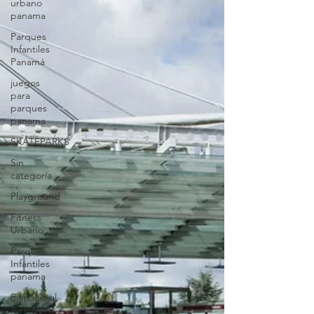
urbano
panama
Parques
Infantiles
Panamá
juegos
para
parques
panama
SKATEPARKS
Sin
categoría
Playground
Fitness
Urbano
Parques
Infantiles
panama
Ejercicio al
Aire Libre