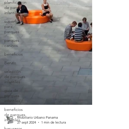
planificacion
de parques
infantiles
superficies
para
parques
parques
caninos
beneficios
Benito
selección
de parques
infantiles
guia de
parques
infantiles
beneficios
de parques
infantiles
basureros